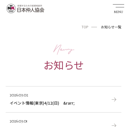
TOP
お知らせ一覧
婚活希望者サイト
TOP
お知らせ
お知らせ
私たちの実績
成婚までの流れ
2026.03.02
婚活アドバイザーを探す
イベント情報(東京)4/12(日) &rarr;
日本仲人協会が選ばれる理由
2026.03.01