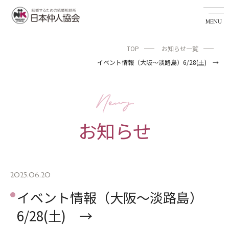
TOP
お知らせ一覧
婚活希望者サイト
イベント情報（大阪～淡路島）6/28(土) →
TOP
お知らせ
お知らせ
私たちの実績
成婚までの流れ
2025.06.20
婚活アドバイザーを探す
イベント情報（大阪～淡路島）
6/28(土) →
日本仲人協会が選ばれる理由