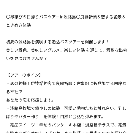
料金について
〇縁結びの日帰りバスツアーin淡路島〇良縁祈願＆恋する絶景＆
ときめき体験
成婚者の声
初夏の淡路島を満喫する婚活バスツアーを開催します！
よくあるご質問
美しい景色、美味しいグルメ、楽しい体験 を通して、素敵な出会
いを見つけませんか？
【ツアーのポイン】
・恋の神様！伊弉諾神宮で良縁祈願：古事記にも登場する由緒あ
る神社で
あなたの恋を応援します。
・淡路島牧場で癒やしの体験：可愛い動物たちと触れ合い、乳し
ぼりやバター作り を体験！自然と会話も弾みます。
・絶品スイーツ！幸せのパンケーキ本店：淡路島テラスで、絶景