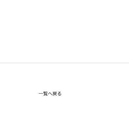
婚活希望者サ
お知らせ
成婚までの流れ
日本仲人協会が選ば
一覧へ戻る
由
成婚者の声