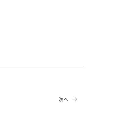
イト
TOP
私たちの実績
婚活アドバイザーを探す
れる理
料金について
次へ
よくあるご質問