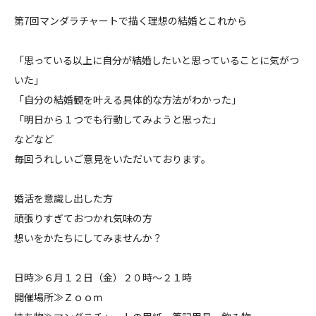
第7回マンダラチャートで描く理想の結婚とこれから
料金について
「思っている以上に自分が結婚したいと思っていることに気がつ
成婚者の声
いた」
「自分の結婚観を叶える具体的な方法がわかった」
よくあるご質問
「明日から１つでも行動してみようと思った」
などなど
毎回うれしいご意見をいただいております。
婚活を意識し出した方
頑張りすぎておつかれ気味の方
想いをかたちにしてみませんか？
日時≫６月１２日（金）２０時～２１時
開催場所≫Ｚｏｏｍ