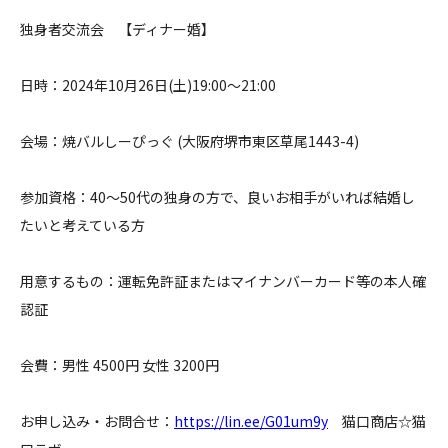
独身者交流会 【ディナー婚】
料金について
日時：2024年10月26日(土)19:00～21:00
成婚者の声
会場：焼バルしーぴっぐ (大阪府堺市東区草尾1443-4)
よくあるご質問
参加資格：40～50代の独身の方で、良いお相手がいれば結婚し
たいと考えている方
用意するもの：運転免許証またはマイナンバーカード等の本人確
認証
会費：男性 4500円 女性 3200円
お申し込み・お問合せ：
https://lin.ee/G01um9y
猫口商店☆猫