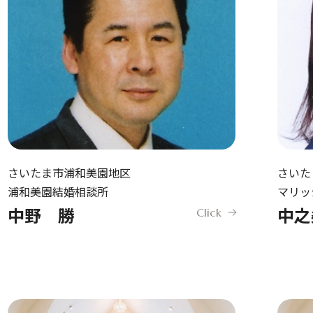
日本仲人協会が選ば
由
成婚者の声
さいたま市浦和美園地区
さいた
浦和美園結婚相談所
マリッジ
中野 勝
中之
Click