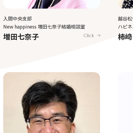
入間中央支部
越谷松
New happiness 増田七奈子結婚相談室
ハピネ
増田七奈子
柿﨑
Click