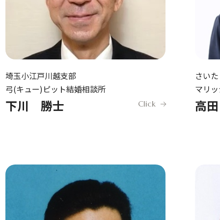
埼玉小江戸川越支部
さいた
弓(キュー)ピット結婚相談所
マリッ
下川 勝士
高田
Click
婚活希望者サ
お知らせ
成婚までの流れ