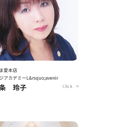
れる理
料金について
よくあるご質問
ま愛本店
アカデミーL&rsquo;avenir
条 玲子
Click