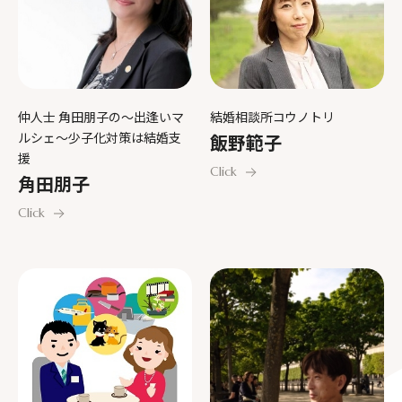
仲人士 角田朋子の～出逢いマ
結婚相談所コウノトリ
ルシェ～少子化対策は結婚支
飯野範子
援
Click
角田朋子
Click