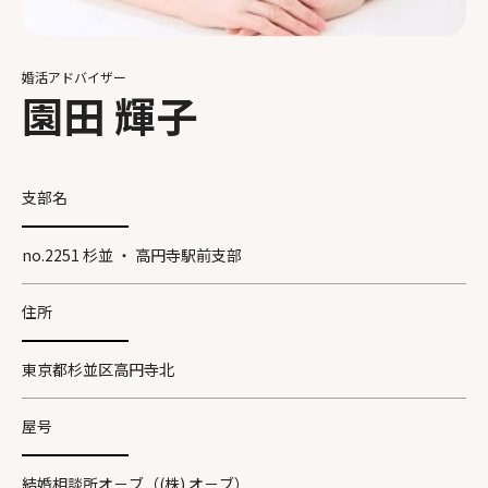
婚活アドバイザー
園田 輝子
支部名
no.2251 杉並 ・ 高円寺駅前支部
住所
東京都杉並区高円寺北
屋号
結婚相談所オ－ブ（(株) オ－ブ）