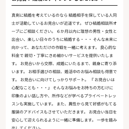
真剣に結婚を考えているのなら 結婚相手を探している人同
士が活動しているお見合いが近道です。 ぜひ結婚相談所オ
ーブにご相談ください。 ６か月以内に理想の男性・女性と
出会い、楽しい日々のうちに結婚する・・・ そんな未来に
向かって、あなただけの作戦を一緒に考えます。 良心的な
料金で 親切・丁寧にきめ細かいサ－ビスを提供いたしま
す。 お見合いから交際、成婚にいたるまで、親身に寄り添
います。 お相手選びの相談、婚活中のお悩み相談も得意で
す。 お見合いに向けてしっかりサポ－ト。 『 お見合いは
心配なことも・・・』 そんなお悩みをお持ちの方むけに
印象のよい話し方や、所作などが学べるプライベ－トレッ
スンも実施しています。 また、異性から見て好感がもてる
服装のアドバイスもさせていただきます。 お見合い当日を
安心して迎えられるように一緒に準備します。 一歩を踏み
出してください。