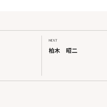
婚活希望者サ
NEXT
お知らせ
柏木 昭二
成婚までの流れ
日本仲人協会が選ば
由
成婚者の声